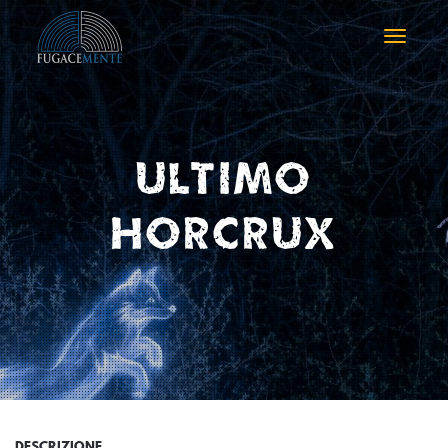
Toggle
naviga
Ultimo
Horcrux
DESCRIZIONE