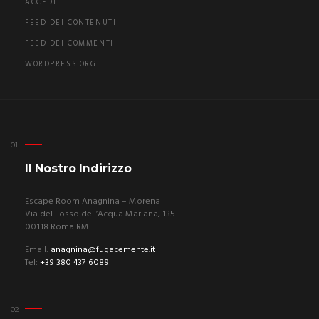
ACCEDI
FEED DEI CONTENUTI
FEED DEI COMMENTI
WORDPRESS.ORG
Il Nostro Indirizzo
Escape Room Anagnina – Morena
Via del Fosso dell’Acqua Mariana, 135
00118 Roma RM
Email:
anagnina@fugacemente.it
Tel:
+39 380 437 6089