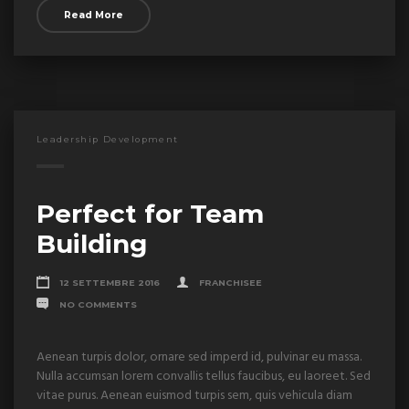
Read More
Leadership Development
Perfect for Team
Building
12 SETTEMBRE 2016
FRANCHISEE
NO COMMENTS
Aenean turpis dolor, ornare sed imperd id, pulvinar eu massa.
Nulla accumsan lorem convallis tellus faucibus, eu laoreet. Sed
vitae purus. Aenean euismod turpis sem, quis vehicula diam