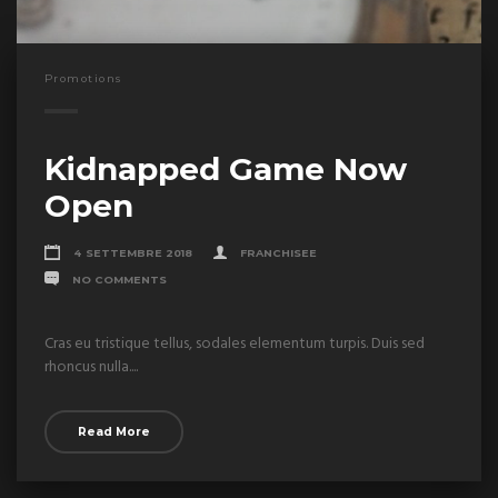
Promotions
Kidnapped Game Now
Open
4 SETTEMBRE 2018
FRANCHISEE
NO COMMENTS
Cras eu tristique tellus, sodales elementum turpis. Duis sed
rhoncus nulla....
Read More