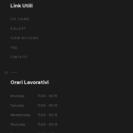
Link Utili
CHI SIAMO
GALLERY
TEAM BUILDING
FAQ
CONTATTI
Orari Lavorativi
Monday:
11.00 - 00.15
Tuesday:
11.00 - 00.15
Wednesday:
11.00 - 00.15
Thursday:
11.00 - 00.15