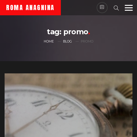
Skip
ROMA ANAGNINA
to
content
tag:
promo
HOME
BLOG
PROMO