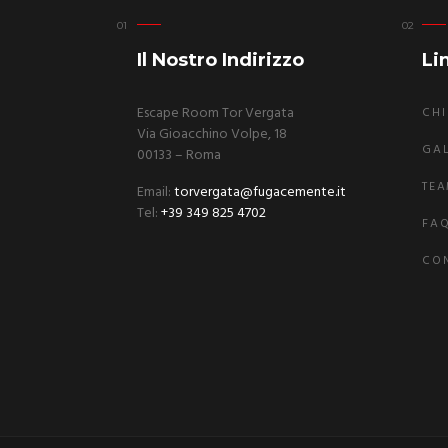
Il Nostro Indirizzo
Lin
Escape Room Tor Vergata
CHI
Via Gioacchino Volpe, 18
GA
00133 – Roma
TEA
Email:
torvergata@fugacemente.it
Tel:
+39 349 825 4702
FA
CON