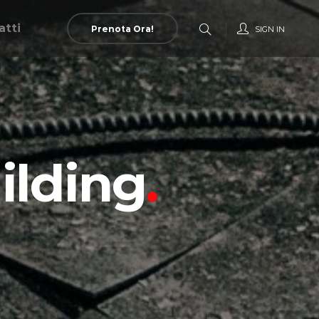
atti
Prenota Ora!
SIGN IN
ilding