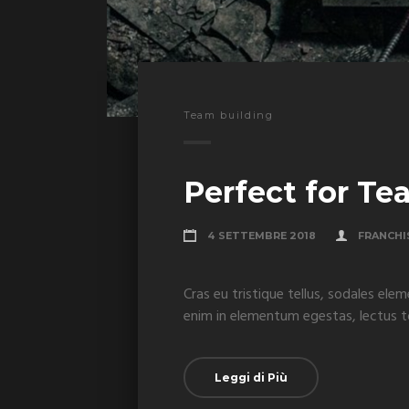
Team building
Perfect for Te
4 SETTEMBRE 2018
FRANCHI
Cras eu tristique tellus, sodales elem
enim in elementum egestas, lectus tor
Leggi di Più