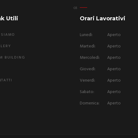
k Utili
Orari Lavorativi
Lunedì:
Aperto
 SIAMO
Martedì:
Aperto
LLERY
Mercoledì:
Aperto
M BUILDING
Giovedì:
Aperto
Q
Venerdì:
Aperto
TATTI
Sabato:
Aperto
Domenica:
Aperto