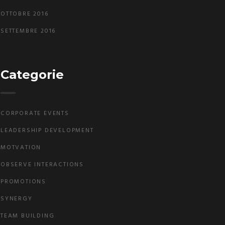
OTTOBRE 2016
SETTEMBRE 2016
Categorie
CORPORATE EVENTS
LEADERSHIP DEVELOPMENT
MOTVATION
OBSERVE INTERACTIONS
PROMOTIONS
SYNERGY
TEAM BUILDING