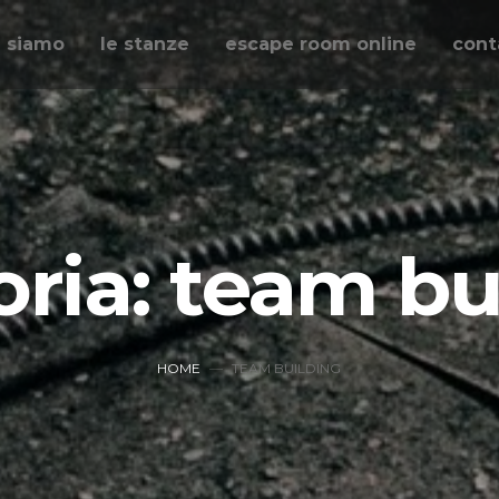
i siamo
le stanze
escape room online
cont
ria: team bu
HOME
TEAM BUILDING