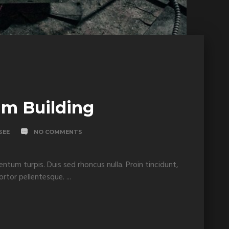
am Building
SEE
NO COMMENTS
entum turpis. Duis sed rhoncus nulla. Proin tincidunt,
tor pellentesque. ...