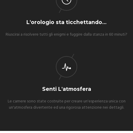
L'orologio sta ticchettando...
Riuscirai a risolvere tutti gli enigmi e fuggire dalla stanza in 60 minuti?
Senti L'atmosfera
Le camere sono state costruite per creare un'esperienza unica con
un'atmosfera divertente ed una rigorosa attenzione nei dettagli.