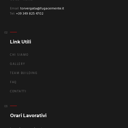
Email:
torvergata@fugacemente.it
Tel:
+39 349 825 4702
Link Utili
CHI SIAMO
GALLERY
TEAM BUILDING
FAQ
CONTATTI
Orari Lavorativi