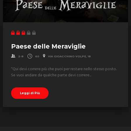
Paese delle Meraviglie
2-8
60
VIA GIOACCHINO VOLPE, 18
“Qui devi correre più che puoi per restare nello stesso posto.
Se vuoi andare da qualche parte devi correre...
Leggi di Più