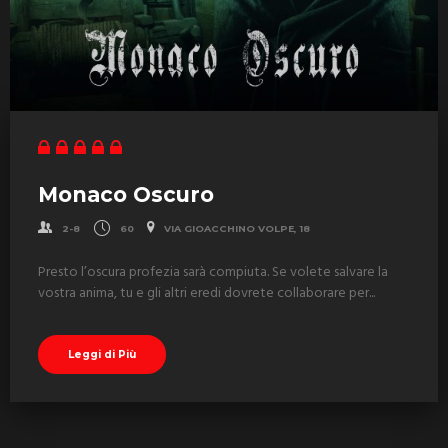
Monaco Oscuro
2-8
60
VIA GIOACCHINO VOLPE, 18
Presto l’oscura profezia sarà compiuta. Se volete salvare la
vostra anima, tu e gli altri eredi dovrete collaborare per...
Leggi di Più