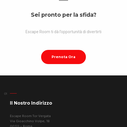
Sei pronto per la sfida?
Escape Room ti dà l’opportunità di divertirti
Prenota Ora
Il Nostro Indirizzo
Escape Room Tor Vergata
Via Gioacchino Volpe, 18
00133 – Roma