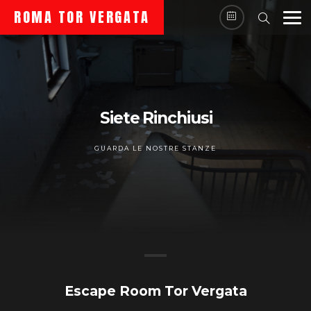
ROMA TOR VERGATA
S
i
e
t
e
R
i
n
c
h
i
u
s
i
GUARDA LE NOSTRE STANZE
Escape Room Tor Vergata