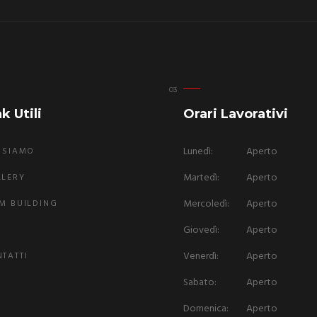
k Utili
Orari Lavorativi
Lunedì:
Aperto
 SIAMO
Martedì:
Aperto
LLERY
Mercoledì:
Aperto
M BUILDING
Giovedì:
Aperto
Q
Venerdì:
Aperto
TATTI
Sabato:
Aperto
Domenica:
Aperto