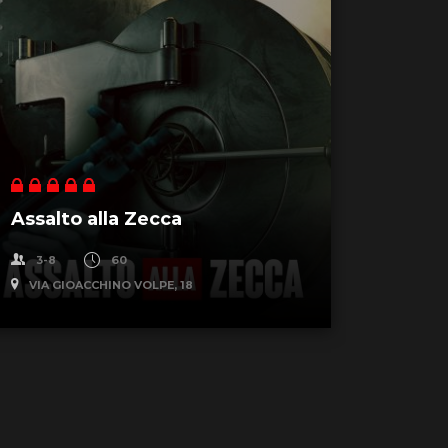
Assalto alla Zecca
Paese
3-8
60
2-8
VIA GIOACCHINO VOLPE, 18
VIA GI