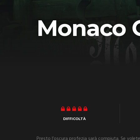
Monaco 
DIFFICOLTÀ
Presto l’oscura profezia sarà compiuta. Se volete 