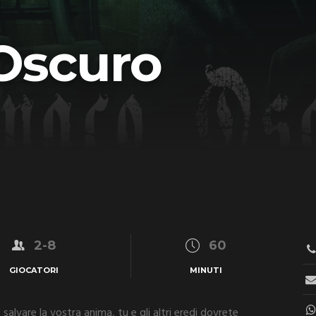
Oscuro
2-8
60
GIOCATORI
MINUTI
salvare la vostra anima, tu e gli altri eredi dovrete