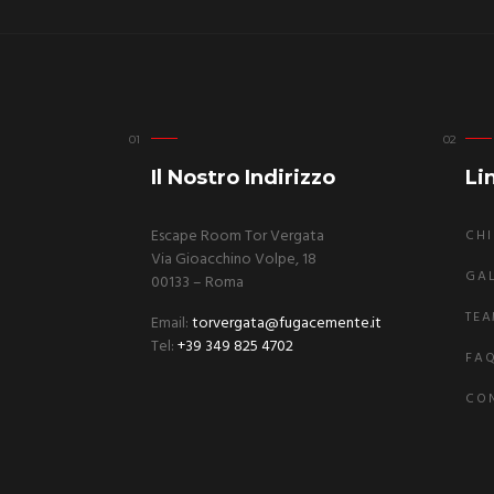
Il Nostro Indirizzo
Lin
Escape Room Tor Vergata
CHI
Via Gioacchino Volpe, 18
GA
00133 – Roma
TEA
Email:
torvergata@fugacemente.it
Tel:
+39 349 825 4702
FA
CON