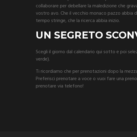
collaborare per debellare la maledizione che grava
vostro avo. Che il vecchio monaco pazzo abbia d
tempo stringe, che la ricerca abbia inizio.
UN SEGRETO SCO
Scegli il giorno dal calendario qui sotto e poi selez
verde).
Ti ricordiamo che per prenotazioni dopo la mezza
Preferisci prenotare a voce o vuoi fare una pren
prenotare via telefono!