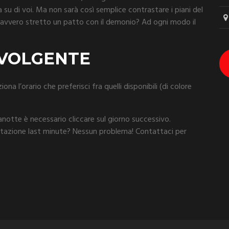
 su di voi. Ma non sarà così semplice contrastare i piani del
avvero stretto un patto con il demonio? Ad ogni modo il
NVOLGENTE
iona l’orario che preferisci fra quelli disponibili (di colore
notte è necessario cliccare sul giorno successivo.
otazione last minute? Nessun problema! Contattaci per