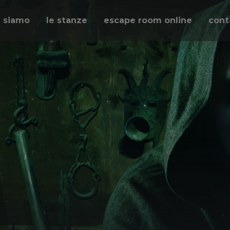
i siamo
le stanze
escape room online
cont