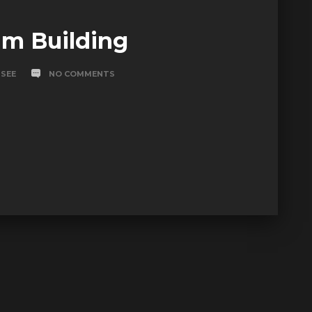
am Building
ISEE
NO COMMENTS