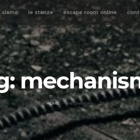
i siamo
le stanze
escape room online
cont
g: mechanis
HOME
MECHANISMS