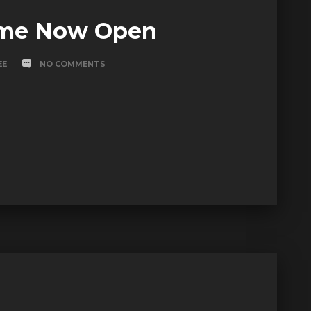
me Now Open
EE
NO COMMENTS