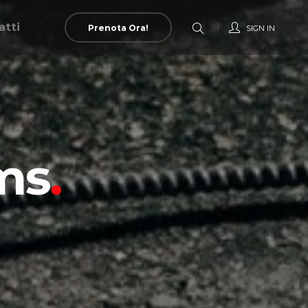
atti
Prenota Ora!
SIGN IN
ms