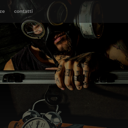
nze
contatti