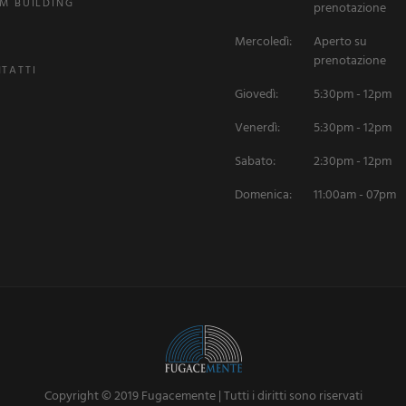
M BUILDING
prenotazione
Q
Mercoledì:
Aperto su
prenotazione
TATTI
Giovedì:
5:30pm - 12pm
Venerdì:
5:30pm - 12pm
Sabato:
2:30pm - 12pm
Domenica:
11:00am - 07pm
Copyright © 2019 Fugacemente | Tutti i diritti sono riservati