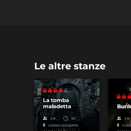
Le altre stanze
La tomba
maledetta
Bunk
2-8
60
2-6
CORSO GIUSEPPE
CORS