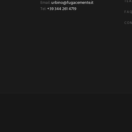
TEA
Email:
urbino@fugacemente.it
Tel:
+39 344 261 4719
FA
CON