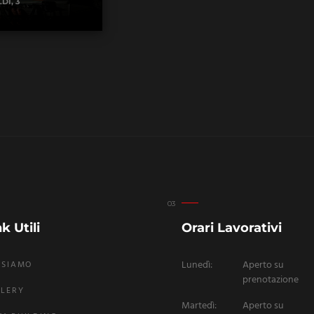
DI, 3
k Utili
Orari Lavorativi
Lunedì:
Aperto su
 SIAMO
prenotazione
LERY
Martedì:
Aperto su