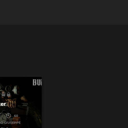
er
60
O GIUSEPPE