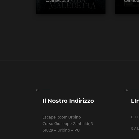
GARIBALDI, 3
GARIBAL
Il Nostro Indirizzo
LIn
Escape Room Urbino
CHI
Corso Giuseppe Garibaldi, 3
GAL
61029 – Urbino – PU