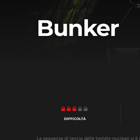
Bunker
DIFFICOLTÀ
La sequenza di lancio delle testate nucleari si