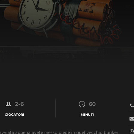
2-6
60
GIOCATORI
MINUTI
 è avviata appena avete messo piede in quel vecchio bunker