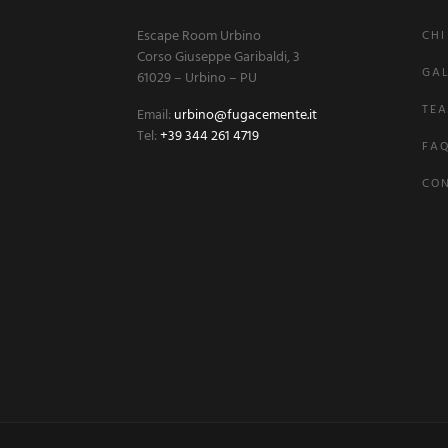
Escape Room Urbino
CHI
Corso Giuseppe Garibaldi, 3
GAL
61029 – Urbino – PU
TEA
Email:
urbino@fugacemente.it
Tel:
+39 344 261 4719
FA
CON