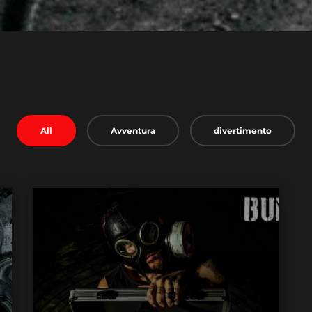
All
Avventura
divertimento