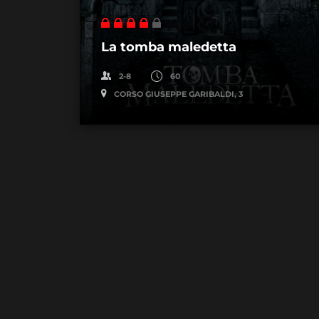
La tomba maledetta
2-8
60
CORSO GIUSEPPE GARIBALDI, 3